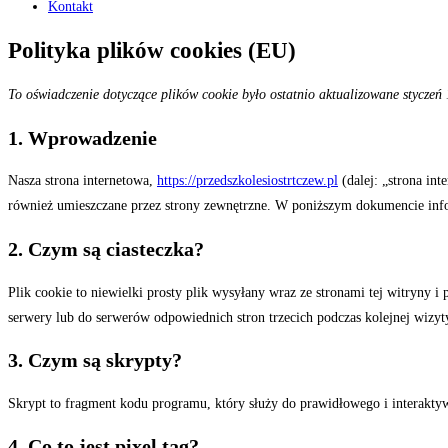
Kontakt
Polityka plików cookies (EU)
To oświadczenie dotyczące plików cookie było ostatnio aktualizowane styczeń
1. Wprowadzenie
Nasza strona internetowa,
https://przedszkolesiostrtczew.pl
(dalej: „strona int
również umieszczane przez strony zewnętrzne. W poniższym dokumencie infor
2. Czym są ciasteczka?
Plik cookie to niewielki prosty plik wysyłany wraz ze stronami tej witryn
serwery lub do serwerów odpowiednich stron trzecich podczas kolejnej wizyt
3. Czym są skrypty?
Skrypt to fragment kodu programu, który służy do prawidłowego i interakty
4. Co to jest pixel tag?