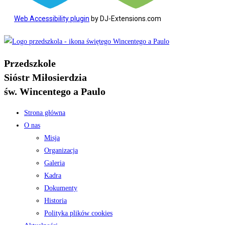
Web Accessibility plugin
by DJ-Extensions.com
Koniec
treści
Przedszkole
Sióstr Miłosierdzia
św. Wincentego a Paulo
Strona główna
O nas
Misja
Organizacja
Galeria
Kadra
Dokumenty
Historia
Polityka plików cookies