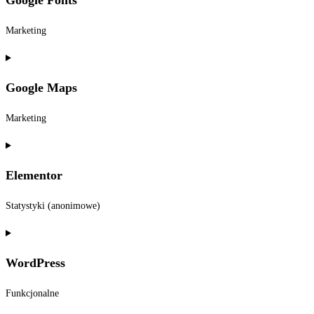
Google Fonts
Marketing
Consent
to
Google Maps
service
google-
Marketing
fonts
Consent
to
Elementor
service
google-
Statystyki (anonimowe)
maps
Consent
to
WordPress
service
elementor
Funkcjonalne