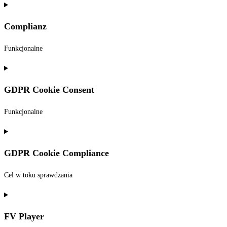
Consent
to
Complianz
service
wordpress
Funkcjonalne
Consent
to
GDPR Cookie Consent
service
complianz
Funkcjonalne
Consent
to
GDPR Cookie Compliance
service
gdpr-
Cel w toku sprawdzania
cookie-
consent
Consent
to
FV Player
service