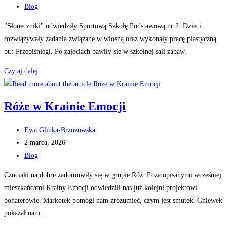
published:
Post
Blog
category:
"Słoneczniki" odwiedziły Sportową Szkołę Podstawową nr 2. Dzieci
rozwiązywały zadania związane w wiosną oraz wykonały pracę plastyczną
pt.: Przebiśniegi. Po zajęciach bawiły się w szkolnej sali zabaw.
Słoneczniki
Czytaj dalej
w
Szkole
Róże w Krainie Emocji
Podstawowej
Nr
Post
Ewa Glinka-Brzozowska
2
author:
Post
2 marca, 2026
published:
Post
Blog
category:
Czuciaki na dobre zadomowiły się w grupie Róż. Poza opisanymi wcześniej
mieszkańcami Krainy Emocji odwiedzili nas już kolejni projektowi
bohaterowie. Markotek pomógł nam zrozumieć, czym jest smutek. Gniewek
pokazał nam…