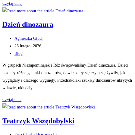
Róże
Czytaj dalej
w
Krainie
Dzień dinozaura
Emocji
Post
Agnieszka Głuch
author:
Post
26 lutego, 2026
published:
Post
Blog
category:
W grupach Niezapominajek i Róż świętowaliśmy Dzień dinozaura. Dzieci
poznały różne gatunki dinozaurów, dowiedziały się czym się żywiły, jak
wyglądały i dlaczego wyginęły. Przedszkolaki szukały dinozaurów ukrytych
w lawie, układały…
Dzień
Czytaj dalej
dinozaura
Teatrzyk Wszędobylski
Post
Ewa Glinka-Brzozowska