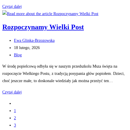
Dbamy
Czytaj dalej
o
ptaki
Rozpoczynamy Wielki Post
–
Niezapominajki,
Post
Ewa Glinka-Brzozowska
Róże
author:
Post
18 lutego, 2026
published:
Post
Blog
category:
W środę popielcową odbyła się w naszym przedszkolu Msza święta na
rozpoczęcie Wielkiego Postu, z tradycją posypania głów popiołem. Dzieci,
choć jeszcze małe, to doskonale wiedziały jak można przeżyć ten…
Rozpoczynamy
Czytaj dalej
Wielki
Go
Post
to
1
the
2
previous
3