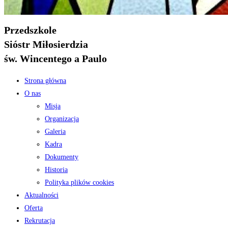
Przedszkole
Sióstr Miłosierdzia
św. Wincentego a Paulo
Strona główna
O nas
Misja
Organizacja
Galeria
Kadra
Dokumenty
Historia
Polityka plików cookies
Aktualności
Oferta
Rekrutacja