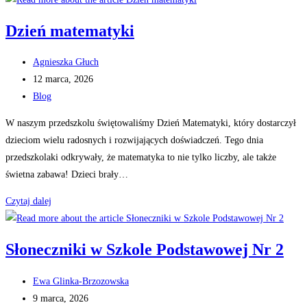
Skarpetki
Dzień matematyki
Post
Agnieszka Głuch
author:
Post
12 marca, 2026
published:
Post
Blog
category:
W naszym przedszkolu świętowaliśmy Dzień Matematyki, który dostarczył
dzieciom wielu radosnych i rozwijających doświadczeń. Tego dnia
przedszkolaki odkrywały, że matematyka to nie tylko liczby, ale także
świetna zabawa! Dzieci brały…
Dzień
Czytaj dalej
matematyki
Słoneczniki w Szkole Podstawowej Nr 2
Post
Ewa Glinka-Brzozowska
author:
Post
9 marca, 2026