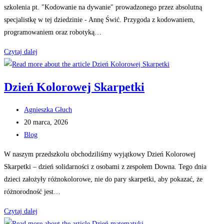
szkolenia pt. "Kodowanie na dywanie" prowadzonego przez absolutną
specjalistkę w tej dziedzinie - Annę Świć. Przygoda z kodowaniem,
programowaniem oraz robotyką…
Szkolimy
Czytaj dalej
się
dla
Dzień Kolorowej Skarpetki
Was!
Post
Agnieszka Głuch
author:
Post
20 marca, 2026
published:
Post
Blog
category:
W naszym przedszkolu obchodziliśmy wyjątkowy Dzień Kolorowej
Skarpetki – dzień solidarności z osobami z zespołem Downa. Tego dnia
dzieci założyły różnokolorowe, nie do pary skarpetki, aby pokazać, że
różnorodność jest…
Dzień
Czytaj dalej
Kolorowej