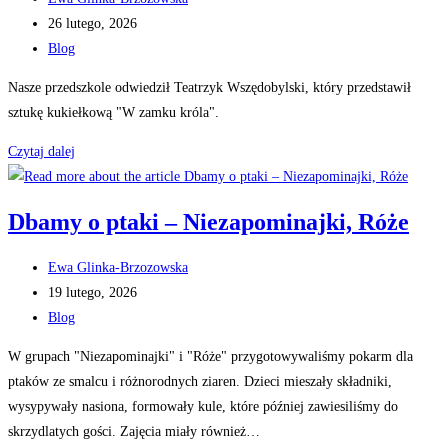
author:
Post
26 lutego, 2026
published:
Post
Blog
category:
Nasze przedszkole odwiedził Teatrzyk Wszędobylski, który przedstawił
sztukę kukiełkową "W zamku króla".
Teatrzyk
Czytaj dalej
Wszędobylski
Dbamy o ptaki – Niezapominajki, Róże
Post
Ewa Glinka-Brzozowska
author:
Post
19 lutego, 2026
published:
Post
Blog
category:
W grupach "Niezapominajki" i "Róże" przygotowywaliśmy pokarm dla
ptaków ze smalcu i różnorodnych ziaren. Dzieci mieszały składniki,
wysypywały nasiona, formowały kule, które później zawiesiliśmy do
skrzydlatych gości. Zajęcia miały również…