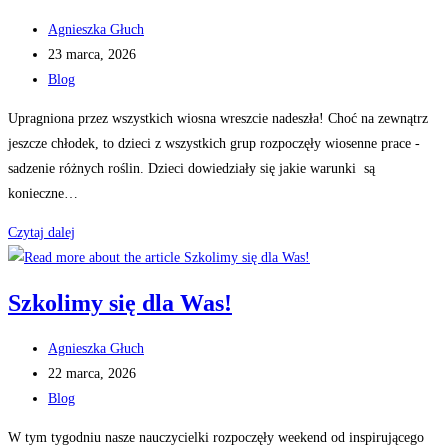
Post
Agnieszka Głuch
author:
Post
23 marca, 2026
published:
Post
Blog
category:
Upragniona przez wszystkich wiosna wreszcie nadeszła! Choć na zewnątrz
jeszcze chłodek, to dzieci z wszystkich grup rozpoczęły wiosenne prace -
sadzenie różnych roślin. Dzieci dowiedziały się jakie warunki są
konieczne…
Sadzimy
Czytaj dalej
roślinki
Szkolimy się dla Was!
Post
Agnieszka Głuch
author:
Post
22 marca, 2026
published:
Post
Blog
category:
W tym tygodniu nasze nauczycielki rozpoczęły weekend od inspirującego