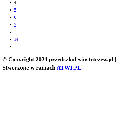
page
4
5
6
7
…
14
Go
to
© Copyright 2024 przedszkolesiostrtczew.pl |
the
Stworzone w ramach
ATWI.PL
next
page