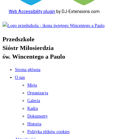
Web Accessibility plugin
by DJ-Extensions.com
Koniec
treści
Przedszkole
Sióstr Miłosierdzia
św. Wincentego a Paulo
Strona główna
O nas
Misja
Organizacja
Galeria
Kadra
Dokumenty
Historia
Polityka plików cookies