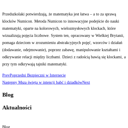
Przedszkolaki potwierdzają, że matematyka jest łatwa – a to za sprawą
klocków Numicon. Metoda Numicon to innowacyjne podejście do nauki
matematyki, oparte na kolorowych, wielozmysłowych klockach, które
wizualizują pojęcia liczbowe. System ten, opracowany w Wielkiej Brytanii,
pomaga dzieciom w zrozumieniu abstrakcyjnych pojęć, wzorców i działań
(dodawanie, odejmowanie), poprzez zabawę, manipulowanie kształtami i
odkrywanie relacji między liczbami.
Dzieci z radością bawią się klockami, a
przy tym odkrywają tajniki matematyki.
Prev
Poprzedni
Bezpieczni w Internecie
Następny
Msza święta w intencji babć i dziadków
Next
Blog
Aktualności
Blog