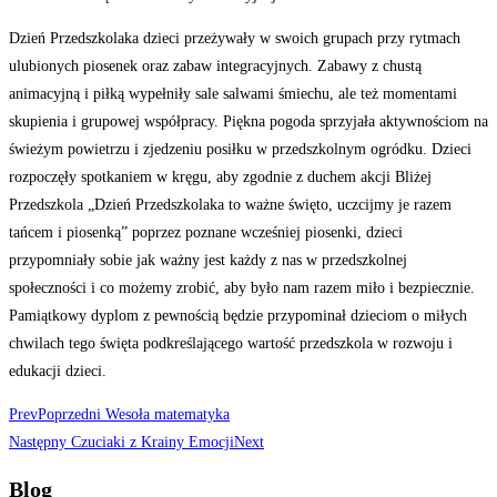
Dzień Przedszkolaka dzieci przeżywały w swoich grupach przy rytmach
ulubionych piosenek oraz zabaw integracyjnych. Zabawy z chustą
animacyjną i piłką wypełniły sale salwami śmiechu, ale też momentami
skupienia i grupowej współpracy. Piękna pogoda sprzyjała aktywnościom na
świeżym powietrzu i zjedzeniu posiłku w przedszkolnym ogródku. Dzieci
rozpoczęły spotkaniem w kręgu, aby zgodnie z duchem akcji Bliżej
Przedszkola „Dzień Przedszkolaka to ważne święto, uczcijmy je razem
tańcem i piosenką” poprzez poznane wcześniej piosenki, dzieci
przypomniały sobie jak ważny jest każdy z nas w przedszkolnej
społeczności i co możemy zrobić, aby było nam razem miło i bezpiecznie.
Pamiątkowy dyplom z pewnością będzie przypominał dzieciom o miłych
chwilach tego święta podkreślającego wartość przedszkola w rozwoju i
edukacji dzieci.
Prev
Poprzedni
Wesoła matematyka
Następny
Czuciaki z Krainy Emocji
Next
Blog