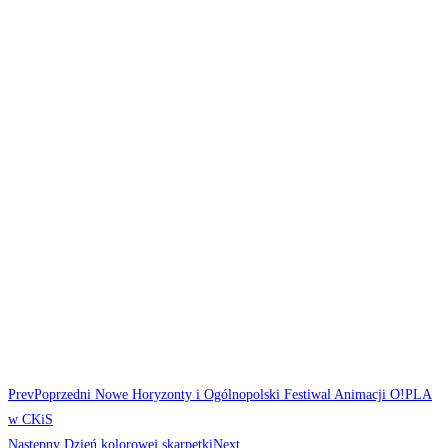
Prev
Poprzedni
Nowe Horyzonty i Ogólnopolski Festiwal Animacji O!PLA
w CKiS
Następny
Dzień kolorowej skarpetki
Next