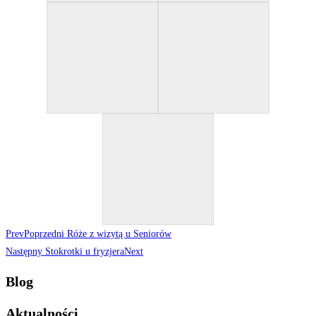
Prev
Poprzedni
Róże z wizytą u Seniorów
Następny
Stokrotki u fryzjera
Next
Blog
Aktualności