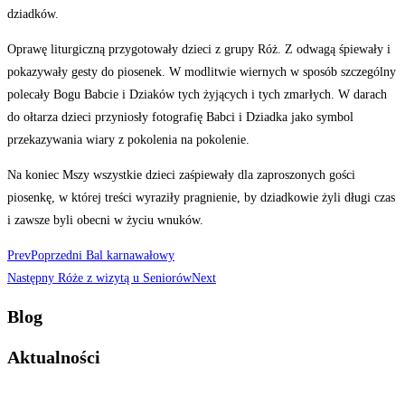
dziadków.
Oprawę liturgiczną przygotowały dzieci z grupy Róż. Z odwagą śpiewały i
pokazywały gesty do piosenek. W modlitwie wiernych w sposób szczególny
polecały Bogu Babcie i Dziaków tych żyjących i tych zmarłych. W darach
do ołtarza dzieci przyniosły fotografię Babci i Dziadka jako symbol
przekazywania wiary z pokolenia na pokolenie.
Na koniec Mszy wszystkie dzieci zaśpiewały dla zaproszonych gości
piosenkę, w której treści wyraziły pragnienie, by dziadkowie żyli długi czas
i zawsze byli obecni w życiu wnuków.
Prev
Poprzedni
Bal karnawałowy
Następny
Róże z wizytą u Seniorów
Next
Blog
Aktualności